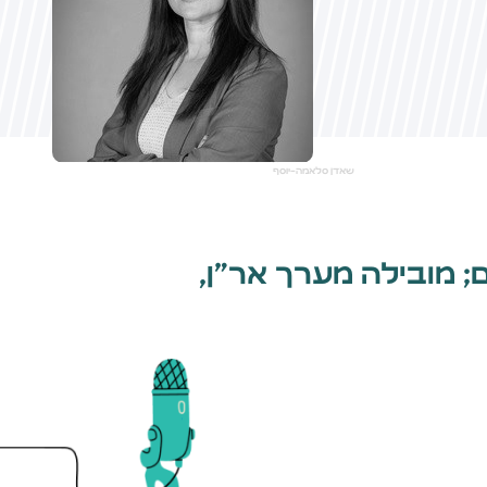
שאדן סלאמה-יוסף
 מובילה מערך אר״ן,